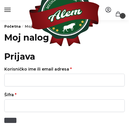
MENI
0
Početna
Moj nalog
/
Moj nalog
Prijava
Korisničko ime ili email adresa
*
Šifra
*