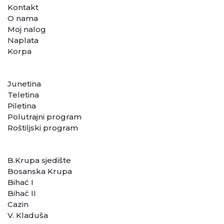
Kontakt
O nama
Moj nalog
Naplata
Korpa
KATEGORIJE
Junetina
Teletina
Piletina
Polutrajni program
Roštiljski program
LOKACIJE
B.Krupa sjedište
Bosanska Krupa
Bihać I
Bihać II
Cazin
V. Kladuša