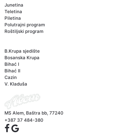
Junetina
Teletina
Piletina
Polutrajni program
Roštiljski program
LOKACIJE
B.Krupa sjedište
Bosanska Krupa
Bihać I
Bihać II
Cazin
V. Kladuša
MS Alem, Baštra bb, 77240
+387 37 484-380