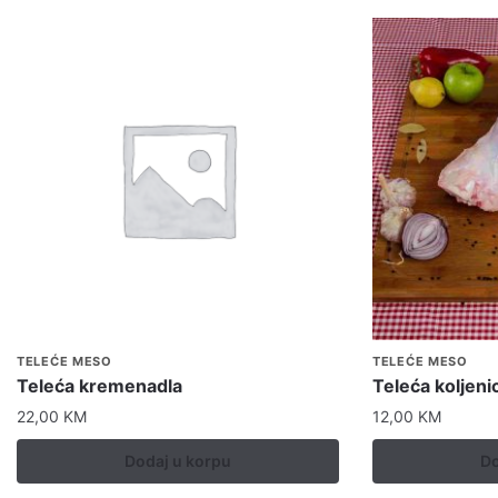
TELEĆE MESO
TELEĆE MESO
Teleća kremenadla
Teleća koljeni
22,00
KM
12,00
KM
Dodaj u korpu
Do